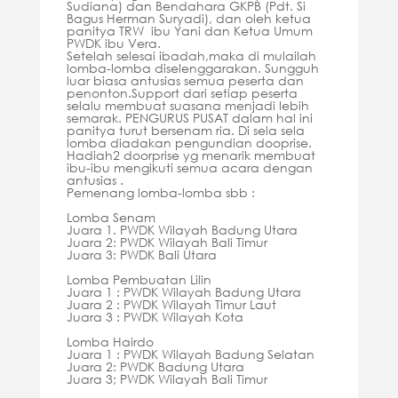
Sudiana) dan Bendahara GKPB (Pdt. Si
Bagus Herman Suryadi), dan oleh ketua
panitya TRW ibu Yani dan Ketua Umum
PWDK ibu Vera.
Setelah selesai ibadah,maka di mulailah
lomba-lomba diselenggarakan. Sungguh
luar biasa antusias semua peserta dan
penonton.Support dari setiap peserta
selalu membuat suasana menjadi lebih
semarak. PENGURUS PUSAT dalam hal ini
panitya turut bersenam ria. Di sela sela
lomba diadakan pengundian dooprise.
Hadiah2 doorprise yg menarik membuat
ibu-ibu mengikuti semua acara dengan
antusias .
Pemenang lomba-lomba sbb :
Lomba Senam
Juara 1. PWDK Wilayah Badung Utara
Juara 2: PWDK Wilayah Bali Timur
Juara 3: PWDK Bali Utara
Lomba Pembuatan Lilin
Juara 1 : PWDK Wilayah Badung Utara
Juara 2 : PWDK Wilayah Timur Laut
Juara 3 : PWDK Wilayah Kota
Lomba Hairdo
Juara 1 : PWDK Wilayah Badung Selatan
Juara 2: PWDK Badung Utara
Juara 3; PWDK Wilayah Bali Timur