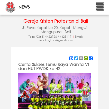
NEWS
Gereja Kristen Protestan di Bali
Jl. Raya Kapal No 20, Kapal - Mengwi -
Mangupura - Bali
Telp: (0361) 4422726 / 4425117
|
Email:
sinode.gkpb@gmail.com
Facebook
Twitter
Email
PrintFriendly
Share
Cerita Sukses Temu Raya Wanita VI
dan HUT PWDK ke-42