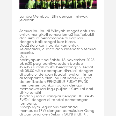
Lomba Membuat Lilin dengan minyak
jelantah
Semua ibu-ibu di Wilayah sangat antusias
untuk mengikuti semua loma2 tsb.Terbukti
dari semua performance di siapkan
dengan baik sangat luar biasa.
Doa2 slalu kami panjatkan untuk
kelancaran, cuaca dan kesehatan semua
peserta.
Dan
harinyapun tiba Sabtu 18 November 2023
pk 6;30 pagi panitya sudah bersiap
ibu-ibu sudah mulai berdatangan. Tepat
pk 08.00 wita acarapun dimulai dengan
di dahului dengan ibadah syukur, Firman
di sampaikan oleh ibu Pdt kadek Suryani,
dalam ibadah PENGURUS PUSAT PWDK
mempersembahkan pujian dengan
membawakan lagu pujian : Kumulai dari
diriku sendiri
ibadah juga di rangkai dengan HUT ke 42
PWDK, dengan di tandai pemotongan
tumpeng,
Bishop Nym. Agustinus menandai
membuka TRW dengan pemukulan Gong
di dampingi oleh Sekum GKPB (Pdt. Kt.