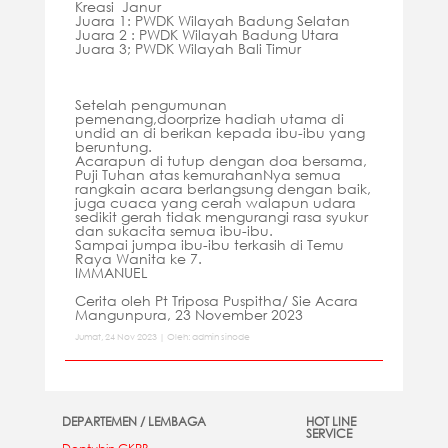
Kreasi Janur
Juara 1: PWDK Wilayah Badung Selatan
Juara 2 : PWDK Wilayah Badung Utara
Juara 3; PWDK Wilayah Bali Timur
Setelah pengumunan
pemenang,doorprize hadiah utama di
undid an di berikan kepada ibu-ibu yang
beruntung.
Acarapun di tutup dengan doa bersama,
Puji Tuhan atas kemurahanNya semua
rangkain acara berlangsung dengan baik,
juga cuaca yang cerah walapun udara
sedikit gerah tidak mengurangi rasa syukur
dan sukacita semua ibu-ibu.
Sampai jumpa ibu-ibu terkasih di Temu
Raya Wanita ke 7.
IMMANUEL
Cerita oleh Pt Triposa Puspitha/ Sie Acara
Mangunpura, 23 November 2023
Jumat, 24 Nov 2023 | Oleh: admin sinode
DEPARTEMEN / LEMBAGA
HOT LINE
SERVICE