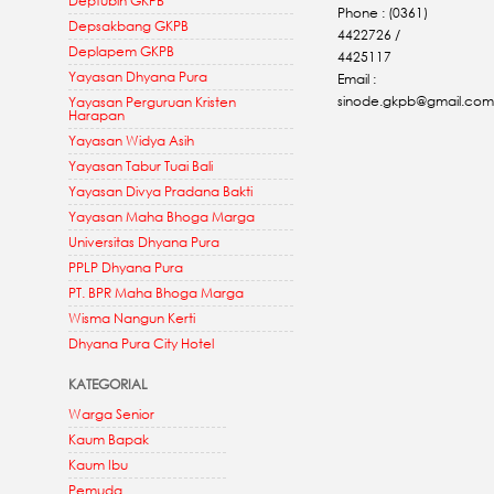
Deptubin GKPB
Phone : (0361)
Depsakbang GKPB
4422726 /
Deplapem GKPB
4425117
Yayasan Dhyana Pura
Email :
sinode.gkpb@gmail.com
Yayasan Perguruan Kristen
Harapan
Yayasan Widya Asih
Yayasan Tabur Tuai Bali
Yayasan Divya Pradana Bakti
Yayasan Maha Bhoga Marga
Universitas Dhyana Pura
PPLP Dhyana Pura
PT. BPR Maha Bhoga Marga
Wisma Nangun Kerti
Dhyana Pura City Hotel
KATEGORIAL
Warga Senior
Kaum Bapak
Kaum Ibu
Pemuda