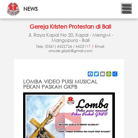
NEWS
Gereja Kristen Protestan di Bali
Jl. Raya Kapal No 20, Kapal - Mengwi -
Mangupura - Bali
Telp: (0361) 4422726 / 4425117
|
Email:
sinode.gkpb@gmail.com
Facebook
Twitter
Email
PrintFriendly
Share
LOMBA VIDEO PUISI MUSICAL
PEKAN PASKAH GKPB