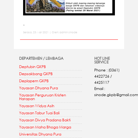
-
Selasa, 23 Mar 2021 | Oleh: admin sinode
DEPARTEMEN / LEMBAGA
HOT LINE
SERVICE
Deptubin GKPB
Phone : (0361)
Depsakbang GKPB
4422726 /
Deplapem GKPB
4425117
Yayasan Dhyana Pura
Email :
sinode.gkpb@gmail.com
Yayasan Perguruan Kristen
Harapan
Yayasan Widya Asih
Yayasan Tabur Tuai Bali
Yayasan Divya Pradana Bakti
Yayasan Maha Bhoga Marga
Universitas Dhyana Pura