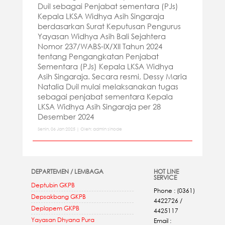
Duil sebagai Penjabat sementara (PJs)
Kepala LKSA Widhya Asih Singaraja
berdasarkan Surat Keputusan Pengurus
Yayasan Widhya Asih Bali Sejahtera
Nomor 237/WABS-IX/XII Tahun 2024
tentang Pengangkatan Penjabat
Sementara (PJs) Kepala LKSA Widhya
Asih Singaraja. Secara resmi, Dessy Maria
Natalia Duil mulai melaksanakan tugas
sebagai penjabat sementara Kepala
LKSA Widhya Asih Singaraja per 28
Desember 2024
Senin, 06 Jan 2025 | Oleh: admin sinode
DEPARTEMEN / LEMBAGA
HOT LINE
SERVICE
Deptubin GKPB
Phone : (0361)
Depsakbang GKPB
4422726 /
Deplapem GKPB
4425117
Yayasan Dhyana Pura
Email :