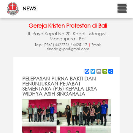
NEWS
Gereja Kristen Protestan di Bali
Jl. Raya Kapal No 20, Kapal - Mengwi -
Mangupura - Bali
Telp: (0361) 4422726 / 4425117
|
Email:
sinode.gkpb@gmail.com
Facebook
Twitter
Email
PrintFriendly
Share
PELEPASAN PURNA BAKTI DAN
PENUNJUKKAN PEJABAT
SEMENTARA (PJs) KEPALA LKSA
WIDHYA ASIH SINGARAJA