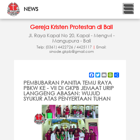
NEWS
Gereja Kristen Protestan di Bali
Jl. Raya Kapal No 20, Kapal - Mengwi -
Mangupura - Bali
Telp: (0361) 4422726 / 4425117
|
Email:
sinode.gkpb@gmail.com
Facebook
Twitter
Email
PrintFriendly
Share
PEMBUBARAN PANITIA TEMU RAYA
PBKW KE - VII DI GKPB JEMAAT URIP
LANGGENG ABASAN: WUJUD
SYUKUR ATAS PENYERTAAN TUHAN