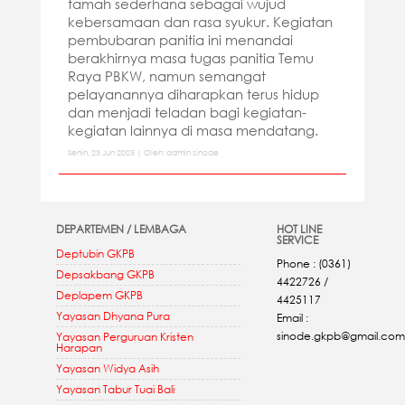
tamah sederhana sebagai wujud
kebersamaan dan rasa syukur. Kegiatan
pembubaran panitia ini menandai
berakhirnya masa tugas panitia Temu
Raya PBKW, namun semangat
pelayanannya diharapkan terus hidup
dan menjadi teladan bagi kegiatan-
kegiatan lainnya di masa mendatang.
Senin, 23 Jun 2025 | Oleh: admin sinode
DEPARTEMEN / LEMBAGA
HOT LINE
SERVICE
Deptubin GKPB
Phone : (0361)
Depsakbang GKPB
4422726 /
Deplapem GKPB
4425117
Yayasan Dhyana Pura
Email :
sinode.gkpb@gmail.com
Yayasan Perguruan Kristen
Harapan
Yayasan Widya Asih
Yayasan Tabur Tuai Bali