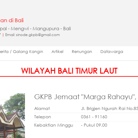
an di Bali
apal - Mengwi - Mangupura - Bali
7
|
Email: sinode.gkpb@gmail.com
Berita / Galang Kangin
Artikel
Renungan
Datawarga
WILAYAH BALI TIMUR LAUT
GKPB Jemaat "Marga Rahayu", 
Alamat
Jl. Brigjen Ngurah Rai No.8
Telepon
0361 - 91160
Kebaktian Minggu
- Pukul 09.00