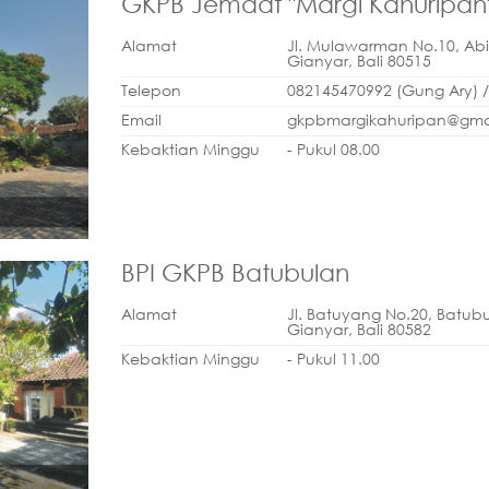
GKPB Jemaat "Margi Kahuripan"
Alamat
Jl. Mulawarman No.10, Ab
Gianyar, Bali 80515
Telepon
082145470992 (Gung Ary) /
Email
gkpbmargikahuripan@gma
Kebaktian Minggu
- Pukul 08.00
BPI GKPB Batubulan
Alamat
Jl. Batuyang No.20, Batub
Gianyar, Bali 80582
Kebaktian Minggu
- Pukul 11.00