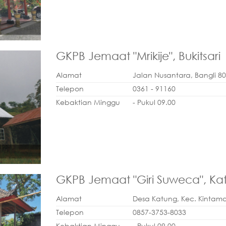
GKPB Jemaat "Mrikije", Bukitsari
Alamat
Jalan Nusantara, Bangli 8
Telepon
0361 - 91160
Kebaktian Minggu
- Pukul 09.00
GKPB Jemaat "Giri Suweca", Ka
Alamat
Desa Katung, Kec. Kintama
Telepon
0857-3753-8033
Kebaktian Minggu
- Pukul 09.00