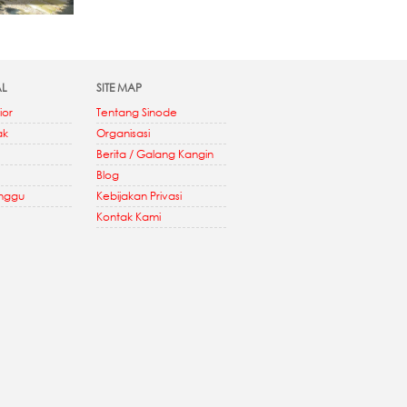
AL
SITE MAP
ior
Tentang Sinode
ak
Organisasi
Berita / Galang Kangin
Blog
inggu
Kebijakan Privasi
Kontak Kami