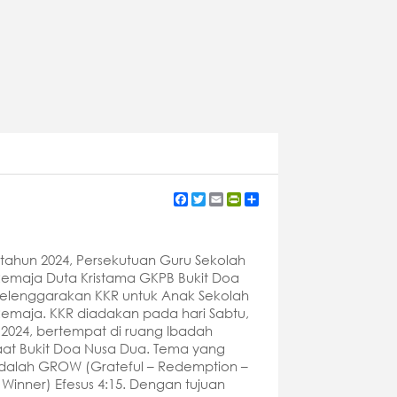
Facebook
Twitter
Email
PrintFriendly
Share
tahun 2024, Persekutuan Guru Sekolah
emaja Duta Kristama GKPB Bukit Doa
elenggarakan KKR untuk Anak Sekolah
emaja. KKR diadakan pada hari Sabtu,
i 2024, bertempat di ruang Ibadah
at Bukit Doa Nusa Dua. Tema yang
dalah GROW (Grateful – Redemption –
 Winner) Efesus 4:15. Dengan tujuan