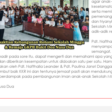
agar anak-
keselamata
serta memi
pemenang d
dan Nyanyi
Sekolah Mi
adik-adik 
Pdt. Nafth
menyampai
semangat, 
hadir pada sore itu, dapat mengerti dan memahami apa yang
dan diberikan kesempatan untuk didoakan satu per satu. Hamp
kan oleh Pdt. Nafthalia Leander & Pdt. Paulina Jansri Dangga
mbut baik KKR ini dan tentunya jemaat pasti akan menduku
ng berdampak pada pembangunan iman anak-anak Sekolah Min
usa Dua