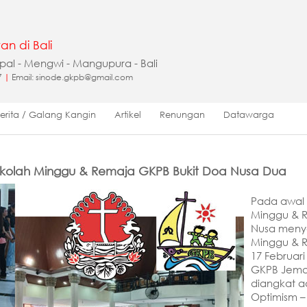
an di Bali
apal - Mengwi - Mangupura - Bali
7
|
Email: sinode.gkpb@gmail.com
Berita / Galang Kangin
Artikel
Renungan
Datawarga
kolah Minggu & Remaja GKPB Bukit Doa Nusa Dua
Pada awal 
Minggu & R
Nusa meny
Minggu & R
17 Februar
GKPB Jema
diangkat a
Optimism –