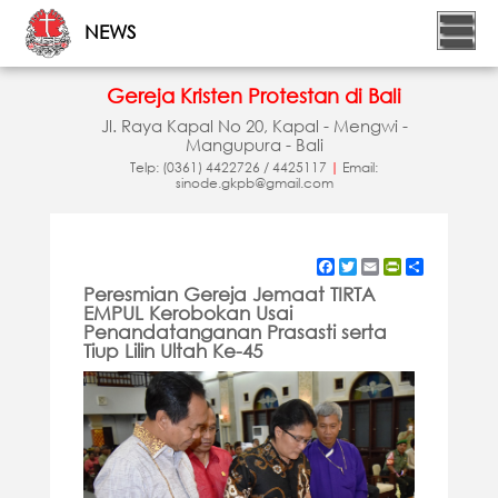
NEWS
Gereja Kristen Protestan di Bali
Jl. Raya Kapal No 20, Kapal - Mengwi -
Mangupura - Bali
Telp: (0361) 4422726 / 4425117
|
Email:
sinode.gkpb@gmail.com
Facebook
Twitter
Email
PrintFriendly
Share
Peresmian Gereja Jemaat TIRTA
EMPUL Kerobokan Usai
Penandatanganan Prasasti serta
Tiup Lilin Ultah Ke-45