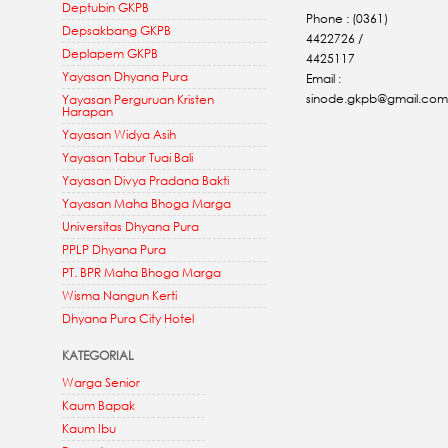
Deptubin GKPB
Phone : (0361)
Depsakbang GKPB
4422726 /
Deplapem GKPB
4425117
Yayasan Dhyana Pura
Email :
sinode.gkpb@gmail.com
Yayasan Perguruan Kristen
Harapan
Yayasan Widya Asih
Yayasan Tabur Tuai Bali
Yayasan Divya Pradana Bakti
Yayasan Maha Bhoga Marga
Universitas Dhyana Pura
PPLP Dhyana Pura
PT. BPR Maha Bhoga Marga
Wisma Nangun Kerti
Dhyana Pura City Hotel
KATEGORIAL
Warga Senior
Kaum Bapak
Kaum Ibu