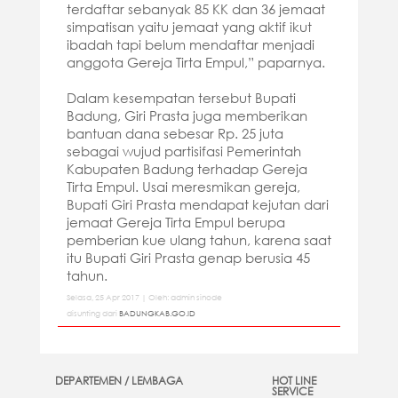
terdaftar sebanyak 85 KK dan 36 jemaat
simpatisan yaitu jemaat yang aktif ikut
ibadah tapi belum mendaftar menjadi
anggota Gereja Tirta Empul,” paparnya.
Dalam kesempatan tersebut Bupati
Badung, Giri Prasta juga memberikan
bantuan dana sebesar Rp. 25 juta
sebagai wujud partisifasi Pemerintah
Kabupaten Badung terhadap Gereja
Tirta Empul. Usai meresmikan gereja,
Bupati Giri Prasta mendapat kejutan dari
jemaat Gereja Tirta Empul berupa
pemberian kue ulang tahun, karena saat
itu Bupati Giri Prasta genap berusia 45
tahun.
Selasa, 25 Apr 2017 | Oleh: admin sinode
disunting dari
BADUNGKAB.GO.ID
DEPARTEMEN / LEMBAGA
HOT LINE
SERVICE