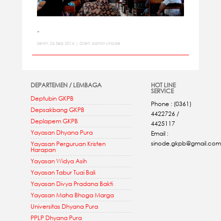
-
Senin, 26 Sep 2016 | Oleh: admin sinode
DEPARTEMEN / LEMBAGA
HOT LINE
SERVICE
Deptubin GKPB
Phone : (0361)
Depsakbang GKPB
4422726 /
Deplapem GKPB
4425117
Yayasan Dhyana Pura
Email :
sinode.gkpb@gmail.com
Yayasan Perguruan Kristen
Harapan
Yayasan Widya Asih
Yayasan Tabur Tuai Bali
Yayasan Divya Pradana Bakti
Yayasan Maha Bhoga Marga
Universitas Dhyana Pura
PPLP Dhyana Pura