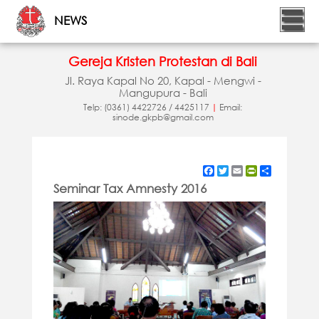
NEWS
Gereja Kristen Protestan di Bali
Jl. Raya Kapal No 20, Kapal - Mengwi -
Mangupura - Bali
Telp: (0361) 4422726 / 4425117
|
Email:
sinode.gkpb@gmail.com
Facebook
Twitter
Email
PrintFriendly
Share
Seminar Tax Amnesty 2016