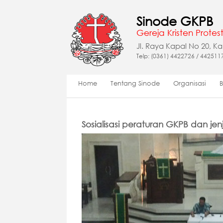
Sinode GKPB
Gereja Kristen Protest
Jl. Raya Kapal No 20, K
Telp: (0361) 4422726 / 442511
Home
Tentang Sinode
Organisasi
Sosialisasi peraturan GKPB dan j