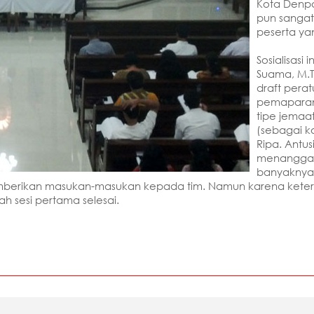
Kota Denpa
pun sangat 
peserta ya
Sosialisasi
Suama, M.
draft pera
pemaparan
tipe jemaat
(sebagai ko
Ripa. Antu
menanggapi 
banyaknya 
berikan masukan-masukan kepada tim. Namun karena keterb
ah sesi pertama selesai.