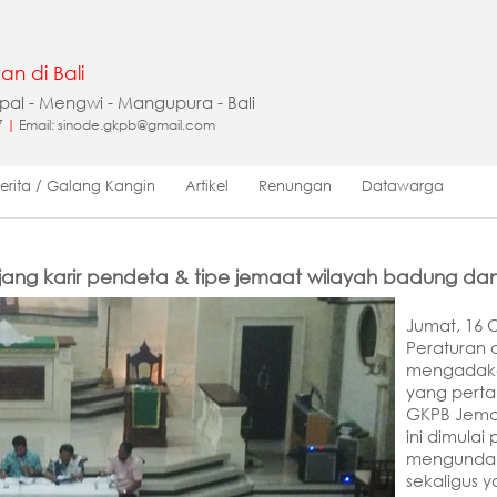
an di Bali
apal - Mengwi - Mangupura - Bali
7
|
Email: sinode.gkpb@gmail.com
Berita / Galang Kangin
Artikel
Renungan
Datawarga
enjang karir pendeta & tipe jemaat wilayah badung da
Jumat, 16 
Peraturan 
mengadakan
yang perta
GKPB Jemaat
ini dimulai
mengundang
sekaligus 