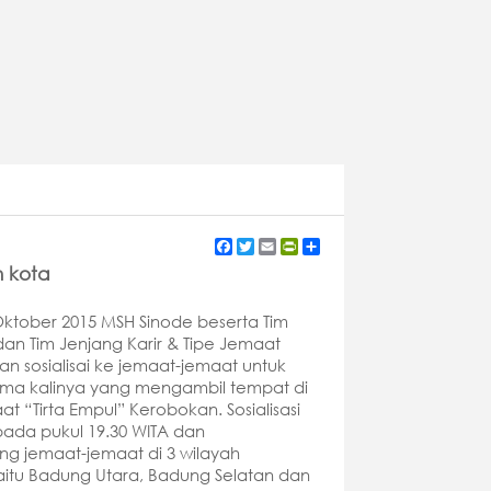
Facebook
Twitter
Email
PrintFriendly
Share
n kota
Oktober 2015 MSH Sinode beserta Tim
dan Tim Jenjang Karir & Tipe Jemaat
 sosialisai ke jemaat-jemaat untuk
ma kalinya yang mengambil tempat di
 “Tirta Empul” Kerobokan. Sosialisasi
 pada pukul 19.30 WITA dan
 jemaat-jemaat di 3 wilayah
yaitu Badung Utara, Badung Selatan dan