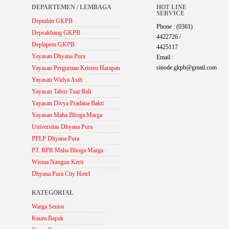
DEPARTEMEN / LEMBAGA
HOT LINE
SERVICE
Deptubin GKPB
Phone : (0361)
Depsakbang GKPB
4422726 /
Deplapem GKPB
4425117
Yayasan Dhyana Pura
Email :
sinode.gkpb@gmail.com
Yayasan Perguruan Kristen Harapan
Yayasan Widya Asih
Yayasan Tabur Tuai Bali
Yayasan Divya Pradana Bakti
Yayasan Maha Bhoga Marga
Universitas Dhyana Pura
PPLP Dhyana Pura
PT. BPR Maha Bhoga Marga
Wisma Nangun Kerti
Dhyana Pura City Hotel
KATEGORIAL
Warga Senior
Kaum Bapak