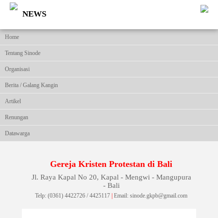
NEWS
Home
Tentang Sinode
Organisasi
Berita / Galang Kangin
Artikel
Renungan
Datawarga
Gereja Kristen Protestan di Bali
Jl. Raya Kapal No 20, Kapal - Mengwi - Mangupura
- Bali
Telp: (0361) 4422726 / 4425117
|
Email: sinode.gkpb@gmail.com