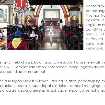
Acara dim
pemasan
Nyoman Par
peserta. S
kegiatan o
dari GKPB
menuju GKP
outbound
,
yang telah
kelompok,
gikuti seluruh rangkaian acara, meskipun harus melewati rin
 dari GKPB Jemaat Tirta Empul Kerobokan, mengungkapkan ke
pa dapat diadakan kembali.
 dan dukungan Majelis Wilayah Badung Selatan, pendamping ma
iharapkan, acara serupa dapat diadakan kembali mengingat
s di dalam gedung gereja, tetapi juga mencakup pemahama