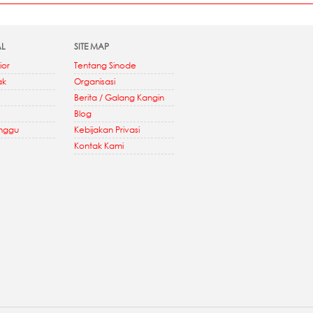
AL
SITE MAP
ior
Tentang Sinode
ak
Organisasi
Berita / Galang Kangin
Blog
inggu
Kebijakan Privasi
Kontak Kami