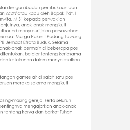
ulai dengan ibadah pembukaan dan
gan
scarf
atau kacu oleh Bapak Pdt. I
wita, M.Si, kepada perwakilan
elanjutnya, anak-anak mengikuti
utbound menyusuri jalan persawahan
 Jemaat Marga Pakerti Padang Tawang
B Jemaat Efrata Buduk. Selama
 anak-anak bermain di beberapa pos
 ditentukan, belajar tentang kerjasama
 dan ketekunan dalam menyelesaikan
tangan games air di salah satu pos
seruan mereka selama mengikuti
sing-masing gereja, serta seluruh
 pentingnya mengajarkan anak-anak
n tentang karya dan berkat Tuhan