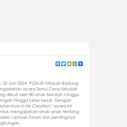
Facebook
Twitter
Email
PrintFriendly
Share
, 22 Juni 2024, PGSMR Wilayah Badung
engadakan acara Temu Ceria Sekolah
ng diikuti oleh 80 anak Sekolah Minggu
 tengah hingga kelas besar. Dengan
dventure in His Creation
,
"
acara ini
untuk mengajarkan anak-anak tentang
alam ciptaan Tuhan dan pentingnya
ngkungan.