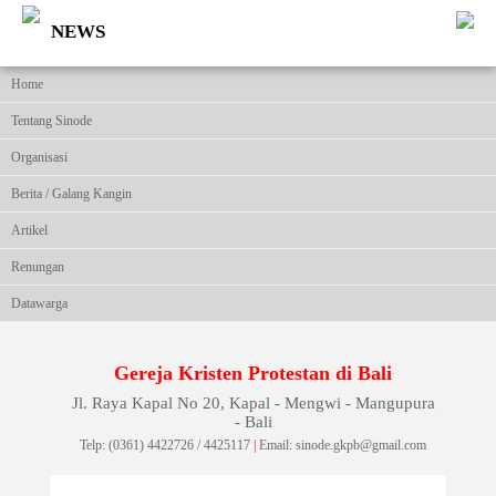
NEWS
Home
Tentang Sinode
Organisasi
Berita / Galang Kangin
Artikel
Renungan
Datawarga
Gereja Kristen Protestan di Bali
Jl. Raya Kapal No 20, Kapal - Mengwi - Mangupura
- Bali
Telp: (0361) 4422726 / 4425117
|
Email: sinode.gkpb@gmail.com