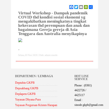
Facebook
Twitter
Email
PrintFriendly
Share
Virtual Workshop - Dampak pandemik
COVID thd kondisi sosial ekonomi yg
mengakibatkan meningkatnya tingkat
kekerasan thd perempuan dan anak dan
bagaimana Gereja gereja di Asia
Tenggara dan Australia menyikapinya
-
Selasa, 03 Nov 2020 | Oleh: admin sinode
DEPARTEMEN / LEMBAGA
HOT LINE
SERVICE
Deptubin GKPB
Phone : (0361)
Depsakbang GKPB
4422726 /
Deplapem GKPB
4425117
Yayasan Dhyana Pura
Email :
sinode.gkpb@gmail.com
Yayasan Perguruan Kristen Harapan