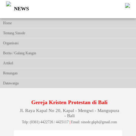
NEWS
Home
Tentang Sinode
Organisasi
Berita / Galang Kangin
Artikel
Renungan
Datawarga
Gereja Kristen Protestan di Bali
Jl. Raya Kapal No 20, Kapal - Mengwi - Mangupura
- Bali
Telp: (0361) 4422726 / 4425117
|
Email: sinode.gkpb@gmail.com