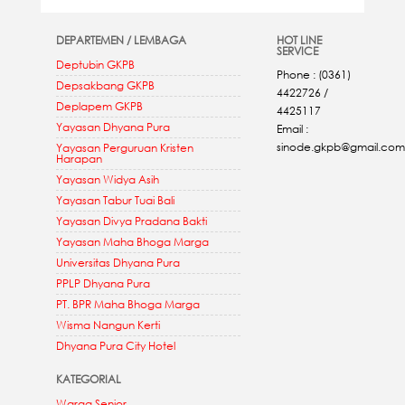
DEPARTEMEN / LEMBAGA
HOT LINE
SERVICE
Deptubin GKPB
Phone : (0361)
Depsakbang GKPB
4422726 /
Deplapem GKPB
4425117
Yayasan Dhyana Pura
Email :
sinode.gkpb@gmail.com
Yayasan Perguruan Kristen
Harapan
Yayasan Widya Asih
Yayasan Tabur Tuai Bali
Yayasan Divya Pradana Bakti
Yayasan Maha Bhoga Marga
Universitas Dhyana Pura
PPLP Dhyana Pura
PT. BPR Maha Bhoga Marga
Wisma Nangun Kerti
Dhyana Pura City Hotel
KATEGORIAL
Warga Senior