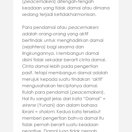
(
peacemakers
) ditengah-tengah
keadaan yang tidak damai atau dimana
sedang terjadi ketidakharmonisan.
Para pendamai atau
peacemakers
adalah orang-orang yang aktif
bertindak untuk menghadirkan damai
(sejahtera) bagi sesama dan
lingkungannya. Membangun damai
disini tidak sekadar berarti cinta damai.
Cinta damai lebih pada pengertian
pasif, tetapi membangun damai adalah
merujuk kepada suatu tindakan ‘aktif’
mengusahakan terciptanya damai.
Itulah para pendamai (
peacemakers
).
Hal itu sangat jelas dari kata “Damai” =
eirene
(Yunani) dan dalam bahasa
Ibrani =
shalom
. Kedua kata tersebut
memberi pengertian bahwa damai itu
tidak pernah berarti suatu keadaan
negative. Damai juga tidak pernah