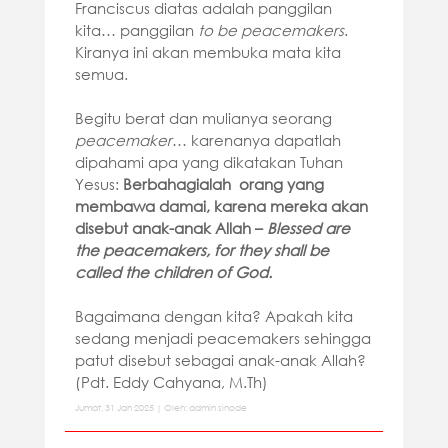
Franciscus diatas adalah panggilan
kita… panggilan
to be peacemakers
.
Kiranya ini akan membuka mata kita
semua.
Begitu berat dan mulianya seorang
peacemaker
… karenanya dapatlah
dipahami apa yang dikatakan Tuhan
Yesus:
Berbahagialah orang yang
membawa damai, karena mereka akan
disebut anak-anak Allah –
Blessed are
the peacemakers, for they shall be
called the children of God.
Bagaimana dengan kita? Apakah kita
sedang menjadi peacemakers sehingga
patut disebut sebagai anak-anak Allah?
(Pdt. Eddy Cahyana, M.Th)
Jumat, 31 Jan 2025 | Oleh: admin sinode