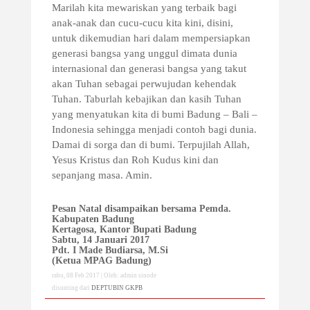
Marilah kita mewariskan yang terbaik bagi
anak-anak dan cucu-cucu kita kini, disini,
untuk dikemudian hari dalam mempersiapkan
generasi bangsa yang unggul dimata dunia
internasional dan generasi bangsa yang takut
akan Tuhan sebagai perwujudan kehendak
Tuhan. Taburlah kebajikan dan kasih Tuhan
yang menyatukan kita di bumi Badung – Bali –
Indonesia sehingga menjadi contoh bagi dunia.
Damai di sorga dan di bumi. Terpujilah Allah,
Yesus Kristus dan Roh Kudus kini dan
sepanjang masa. Amin.
Pesan Natal disampaikan bersama Pemda.
Kabupaten Badung
Kertagosa, Kantor Bupati Badung
Sabtu, 14 Januari 2017
Pdt. I Made Budiarsa, M.Si
(Ketua MPAG Badung)
rabu, 08 Feb 2017 | Oleh: admin sinode
disunting dari
DEPTUBIN GKPB