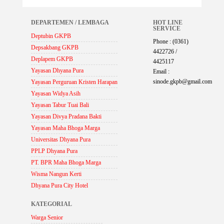
DEPARTEMEN / LEMBAGA
HOT LINE
SERVICE
Deptubin GKPB
Phone : (0361)
Depsakbang GKPB
4422726 /
Deplapem GKPB
4425117
Yayasan Dhyana Pura
Email :
sinode.gkpb@gmail.com
Yayasan Perguruan Kristen Harapan
Yayasan Widya Asih
Yayasan Tabur Tuai Bali
Yayasan Divya Pradana Bakti
Yayasan Maha Bhoga Marga
Universitas Dhyana Pura
PPLP Dhyana Pura
PT. BPR Maha Bhoga Marga
Wisma Nangun Kerti
Dhyana Pura City Hotel
KATEGORIAL
Warga Senior