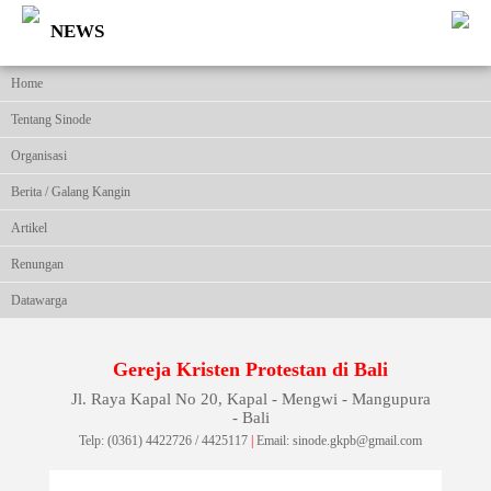
NEWS
Home
Tentang Sinode
Organisasi
Berita / Galang Kangin
Artikel
Renungan
Datawarga
Gereja Kristen Protestan di Bali
Jl. Raya Kapal No 20, Kapal - Mengwi - Mangupura
- Bali
Telp: (0361) 4422726 / 4425117
|
Email: sinode.gkpb@gmail.com